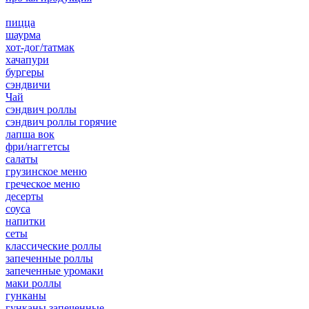
пицца
шаурма
хот-дог/татмак
хачапури
бургеры
сэндвичи
Чай
сэндвич роллы
сэндвич роллы горячие
лапша вок
фри/наггетсы
салаты
грузинское меню
греческое меню
десерты
соуса
напитки
сеты
классические роллы
запеченные роллы
запеченные уромаки
маки роллы
гунканы
гунканы запеченные