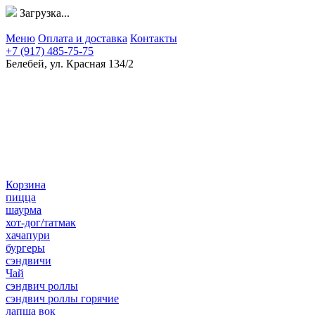
Загрузка...
Меню
Оплата и доставка
Контакты
+7 (917) 485-75-75
Белебей, ул. Красная 134/2
Корзина
пицца
шаурма
хот-дог/татмак
хачапури
бургеры
сэндвичи
Чай
сэндвич роллы
сэндвич роллы горячие
лапша вок