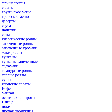
фри/наггетсы
салаты
грузинское меню
греческое меню
десерты
соуса
напитки
сеты
классические роллы
запеченные роллы
запеченные уромаки
маки роллы
гунканы
гунканы запеченные
футамаки
темпурные роллы
теплые роллы
суши
японские салаты
Кофе
мангал
осетинские пироги
Пицца
поке
прочая продукция